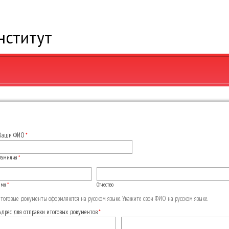
нститут
Ваши ФИО
амилия
*
Имя
*
Отчество
тоговые документы оформляются на русском языке. Укажите свои ФИО на русском языке.
Адрес для отправки итоговых документов