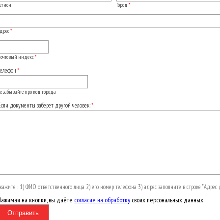
егион
Город
*
дрес
*
очтовый индекс
*
Телефон
е забывайте про код города
Если документы заберет другой человек:
кажите : 1) ФИО ответственного лица 2) его номер телефона 3) адрес заполните в строке "Адре
ажимая на кнопки, вы даёте
согласие на обработку
своих персональных данных.
Отправить