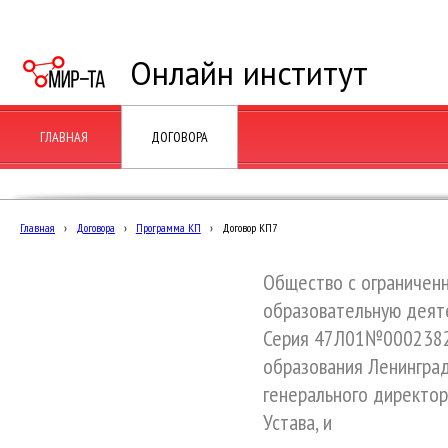
Онлайн институт
ГЛАВНАЯ
ДОГОВОРА
Главная
›
Договора
›
Программа КП
›
Договор КП7
Общество с ограничен
образовательную деяте
Серия 47Л01№0002382,
образования Ленинград
генерального директор
Устава, и