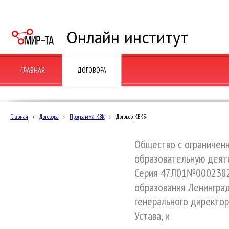
Онлайн институт
ГЛАВНАЯ
ДОГОВОРА
Главная
›
Договора
›
Программа КВК
›
Договор КВК3
Общество с ограничен
образовательную деяте
Серия 47Л01№0002382,
образования Ленинград
генерального директор
Устава, и